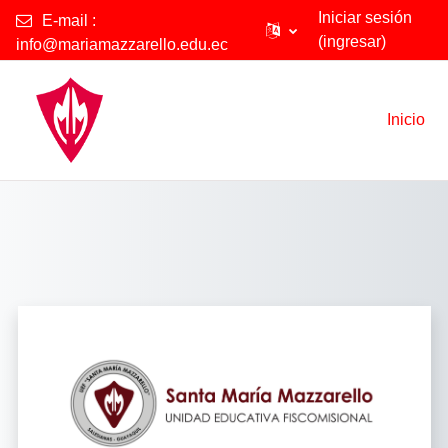
Iniciar sesión
E-mail :
(ingresar)
info@mariamazzarello.edu.ec
Saltar al contenido principal
Inicio
Ingresar a Unida